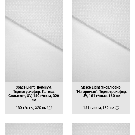
185
Шторы, портьеры
50
Платки
55
Витрины
60
Широкоформатная печать
70
Фотошторы
64
Жалюзи
54
Рулонные шторы
63
Легкие шторы
65
Сценические костюмы
110
Театральные костюмы
80
Сумки
86
Панно, картины
88
Чехлы для мебели
85
Шарфы
Блузки
Платья
Space Light Премиум,
Space Light Эксклюзив,
Промоодежда
Термотрансфер, Латекс,
"Негорючая", Термотрансфер,
Сольвент, UV, 180 г/кв.м, 320
UV, 181 г/кв.м, 160 см
Флаги уличные
см
Реклама
Наружная реклама
180 г/кв.м, 320 см
181 г/кв.м, 160 см
Оформление сцены
Куртки, ветровки
Уличные конструкции
Постельные принадлежности
Летние зонты