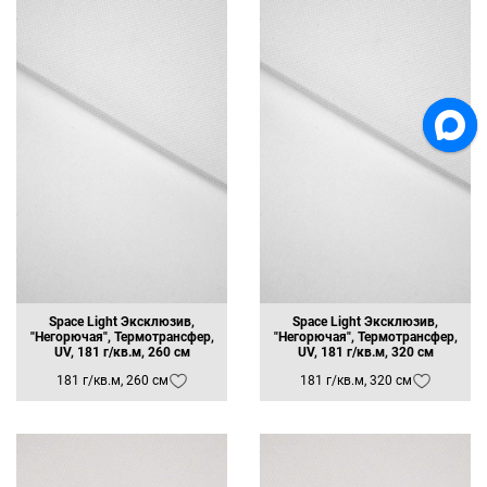
Шторки для ванной комнаты
Зонты
Кресло-мешок
Рюкзаки
Обивка мебели
Абажуры
Юбки
Топы
Майки
Накидки
Комплекты для сна
Пижамы
Легкие накидки
Space Light Эксклюзив,
Space Light Эксклюзив,
"Негорючая", Термотрансфер,
"Негорючая", Термотрансфер,
UV, 181 г/кв.м, 260 см
UV, 181 г/кв.м, 320 см
181 г/кв.м, 260 см
181 г/кв.м, 320 см