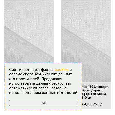
Сайт использует файлы
cookies
и
сервис сбора технических данных
его посетителей. Продолжая
использовать данный ресурс, вы
Флажная сетка 110 Стандарт,
Флажная Сетка 110 Стандарт,
автоматически соглашаетесь с
Ровный Край, Директ,
Ровный Край, Директ,
использованием данных технологий
Термотрансфер, 110 г/кв.м,
Термотрансфер, 110 г/кв.м,
160 см
310 см
ок
110 г/кв.м, 160 см
110 г/кв.м, 310 см