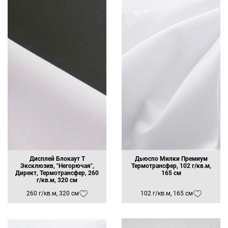
Заявка на бесплатные образцы
Дисплей Блокаут Т
Дьюспо Милки Премиум
Эксклюзив, "Негорючая",
Термотрансфер, 102 г/кв.м,
ФИО
Директ, Термотрансфер, 260
165 см
г/кв.м, 320 см
Ваше имя
260 г/кв.м, 320 см
102 г/кв.м, 165 см
Телефон