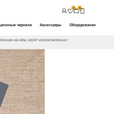
0
0
ционные чернила
Аксессуары
Оборудование
ав
Доп. свойства
Виды печати
вленная на нём, несёт исключительно
орючая"
Анод. серебро матовое
UV
eCool
Вискоза
Директ
Негорючая нить
Латекс
h
Полиэфир
Сольвент
ш
Тревира
Термотрансфер
отталкивающая
Хлопок
Эластан
слойное
льная посадка
рессия
ость
Space Light Эксклюзив,
Space Light Эксклюзив,
"Негорючая",
"Негорючая",
рючая нить
Термотрансфер, UV, 181 г/
Термотрансфер, UV, 181 г/
кв.м, 160 см
кв.м, 260 см