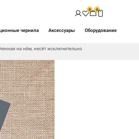
0
0
ционные чернила
Аксессуары
Оборудование
ав
Доп. свойства
Виды печати
вленная на нём, несёт исключительно
орючая"
Анод. серебро матовое
UV
eCool
Вискоза
Директ
Негорючая нить
Латекс
h
Полиэфир
Сольвент
ш
Тревира
Термотрансфер
отталкивающая
Хлопок
Эластан
слойное
льная посадка
рессия
ость
Space Light Эксклюзив,
Space Light Эксклюзив,
"Негорючая",
"Негорючая",
рючая нить
Термотрансфер, UV, 181 г/
Термотрансфер, UV, 181 г/
кв.м, 160 см
кв.м, 260 см