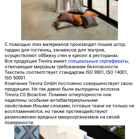
С помощью этих материалов производят пошив штор,
гардин для гостиниц, занавесов для театров,
осуществляют оббивку стен и кресел в ресторанах.
Вся продукция Trevira имеет
специальные сертификаты
,
отвечающие мировым требованиям безопасности.
Заявка на бесплатные образцы
Текстиль соответствует стандартам ISO 9001, ISO 14001,
ISO 50001.
Компания Trevira GmbH постоянно совершенствует свою
ФИО
продукцию. Не так давно были выпущены волокна
Trevira CS Bioactive. Помимо огнеупорности они
Ваше имя
наделены особыми антибактериальными
свойствами.Иными словами, готовые ткани не только не
воспламеняются, но также противодействуют
Телефон
размножению вредных микроорганизмов на своей
поверхности.
Ваш телефон