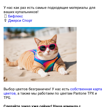
У нас как раз есть самые подходящие материалы для
ваших купальников!
🩱
Бифлекс
👙
Джерси Спорт
Заявка на бесплатные образцы
ФИО
Выбор цветов безграничен! У нас есть
собственная карта
Ваше имя
цветов,
а также мы работаем по цветам Pantone TPX и
TPG.
Телефон
Сделайте заказ уже сейчас! Наша команда с