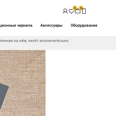
0
0
ционные чернила
Аксессуары
Оборудование
ав
Доп. свойства
Виды печати
вленная на нём, несёт исключительно
орючая"
Анод. серебро матовое
UV
eCool
Вискоза
Директ
Негорючая нить
Латекс
h
Полиэфир
Сольвент
ш
Тревира
Термотрансфер
отталкивающая
Хлопок
Эластан
слойное
льная посадка
рессия
ость
Space Light Эксклюзив,
Space Light Эксклюзив,
"Негорючая",
"Негорючая",
рючая нить
Термотрансфер, UV, 181 г/
Термотрансфер, UV, 181 г/
кв.м, 160 см
кв.м, 260 см