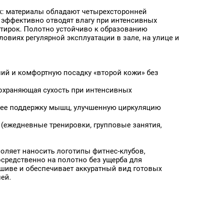
Атлас Премиум,
Бархат Премиум,
Термотрансфер, 141 г/кв.м,
"Негорючая",
ок: материалы обладают четырехсторонней
160 см
Термотрансфер, 355 г/кв.м,
сти
 эффективно отводят влагу при интенсивных
140 см
тирок. Полотно устойчиво к образованию
овиях регулярной эксплуатации в зале, на улице и
ий и комфортную посадку «второй кожи» без
охраняющая сухость при интенсивных
щее поддержку мышц, улучшенную циркуляцию
(ежедневные тренировки, групповые занятия,
оляет наносить логотипы фитнес-клубов,
Бархат Эксклюзив,
Батист Эксклюзив,
редственно на полотно без ущерба для
"Негорючая",
"Негорючая",
рти)
ошиве и обеспечивает аккуратный вид готовых
Термотрансфер, 500 г/кв.м,
Термотрансфер, 70 г/кв.м,
140 см
300 см
ей.