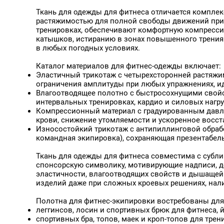
Графитовый FB-070
Атлас на сетке Премиум,
Графитовый FBE-070
Ровный Край,
Ткань для одежды для фитнеса отличается комплек
Термотрансфер, 150 г/кв.м,
Дымчато-серый FB-069
растяжимостью для полной свободы движений при 
160 см
Дымчато-серый FBE-0
тренировках, обеспечивают комфортную компресси
Желтая Канарейка
катышков, истиранию в зонах повышенного трения и
Желто-зеленый FBE-01
в любых погодных условиях.
Желтый 14-1064
Желтый FB-008
Каталог материалов для фитнес-одежды включает:
Желтый Цыпленок
Эластичный трикотаж с четырехсторонней растяжи
Желтый насыщенный F
ограничения амплитуды при любых упражнениях, ид
Желтый насыщенный F
Влагоотводящее полотно с быстросохнущими свойст
Желтый яркий FB-006
интервальных тренировках, кардио и силовых нагру
Зеленое Яблоко
Компрессионный материал с градуированным давл
Зеленый
крови, снижение утомляемости и ускоренное восст
Зеленый 18-5425 TPG
Износостойкий трикотаж с антипиллинговой обрабо
Зеленый FB-014
командная экипировка), сохраняющая презентабель
Зеленый Колибри
Зеленый лайм FBE-077
Ткань для одежды для фитнеса совместима с субли
Бархат Хлопок Эксклюзив,
Зеленый луг FBE-026
спонсорскую символику, мотивирующие надписи, д
"Негорючая", 450 г/кв.м, 140
Зеленый насыщенный 
эластичности, влагоотводящих свойств и дышащей 
см
Зеленый темный FB-01
изделий даже при сложных кроевых решениях, нали
Зеленый темный FB-08
Зеленый темный FBE-0
Полотна для фитнес-экипировки востребованы для
Зелёный FBE-003 Фитн
леггинсов, лосин и спортивных брюк для фитнеса, й
Зелёный Какаду FBE-0
спортивных бра, топов, маек и кроп-топов для тре