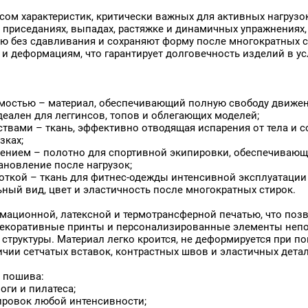
450
Подушки
Атлас Премиум
Атлас Премиум
Термотрансфер, 120 г/кв.м,
500
Термотрансфер, 131 г/кв.м,
Поло
сом характеристик, критически важных для активных нагруз
158 см
160 см
3571
Постельные принадлежно
приседаниях, выпадах, растяжке и динамичных упражнениях,
69
Пошив одежды
ю без сдавливания и сохраняют форму после многократных с
Промо-стенды
 деформациям, что гарантирует долговечность изделий в усл
1
Промоодежда
Рамочные конструкции
Рашгарды
Реклама
мостью – материал, обеспечивающий полную свободу движен
B-007
Рулонные шторы
еален для леггинсов, топов и облегающих моделей;
BE-018
Рюкзаки
вами – ткань, эффективно отводящая испарения от тела и с
Световые конструкции
зках;
Свитшоты
ением – полотно для спортивной экипировки, обеспечиваю
Спортивная одежда
ановление после нагрузок;
Спортивная форма
ткой – ткань для фитнес-одежды интенсивной эксплуатации 
Спортивные брюки
ный вид, цвет и эластичность после многократных стирок.
Спортивные костюмы
Спортивные куртки
мационной, латексной и термотрансферной печатью, что позв
Бархат Эксклюзив,
Бархат Эксклюзив,
Стартовые номера
екоративные принты и персонализированные элементы непос
"Негорючая",
"Негорючая",
18-0130
Столовый текстиль (скате
структуры. Материал легко кроится, не деформируется при п
Термотрансфер, 325 г/кв.м,
Термотрансфер, 395 г/кв.м,
5
Сувенирная продукция
138 см
140 см
чии сетчатых вставок, контрастных швов и эластичных детал
7
Сумки
87
Сценические костюмы
 пошива:
есс
Театральные костюмы
оги и пилатеса;
91
Тенты для летних кафе
нировок любой интенсивности;