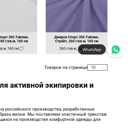
ирине
яжимость: 70% по длине, 120%
ирине
жимость: 70% по длине, 90% по
не
тания
яжимость: 80% по длине, 100%
ирине
яжимость: 80% по длине, 110%
порт 30C Fabreex,
Джерси Спорт 30C Fabreex,
Аксессуары Профиль-
Аксессуары Уголок панель
ирине
00 г/кв.м, 160 см
Стрейч, 260 г/кв.м, 160 см
импост анодированный для
усилитель
жимость: 80% по длине, 90% по
ранов
Профиля 45 мм, 6 м
кв.м, 160 см
260 г/кв.м, 160 см
WhatsApp
не
Премиум
яжимость: 90% по длине, 110%
ирине
ый Край
Товаров на странице
10
онепроницаемая
анение формы
йч
ля активной экипировки и
формы
урток
а российского производства, разработанные
 образа жизни. Мы поставляем эластичный трикотаж
ющихся на производстве комфортной одежды для