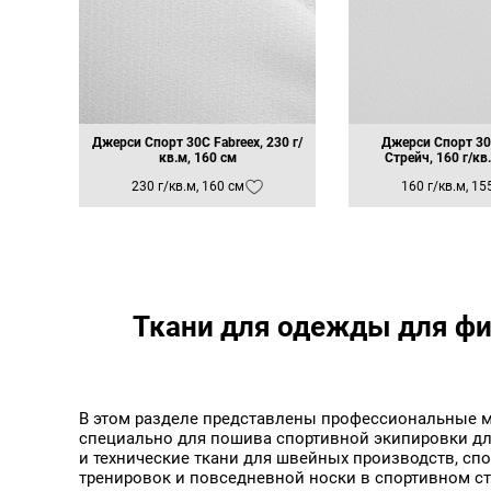
Бледно-розовый FBE-0
Бордовый
Бордовый 19-1535
Бордовый 19-1940
Бордовый FB-011
Бордовый FBE-079
Бургундский FB-025
Бургундский FBE-025
Джерси Спорт 30C Fabreex, 230 г/
Джерси Спорт 30C
Аксессуары Замок для
Весенний зеленый FBE-
кв.м, 160 см
Стрейч, 160 г/кв
импоста Премиум
Винно-красный FBE-06
230 г/кв.м, 160 см
160 г/кв.м, 15
Винный FB-061
Винный FBE-059
Винный FBE-061
Вишневый 5228
Глубокий розовый FBE-
Голубая Лазурь 15-482
Голубой
Ткани для одежды для фи
Голубой FB-017
Голубой FB-085
Голубой FBE-017
Голубой FBE-085
Голубой Филин
В этом разделе представлены профессиональные м
Голубой темный FBE-04
специально для пошива спортивной экипировки для
Горчичный FBE-008
и технические ткани для швейных производств, сп
Графитовый
тренировок и повседневной носки в спортивном ст