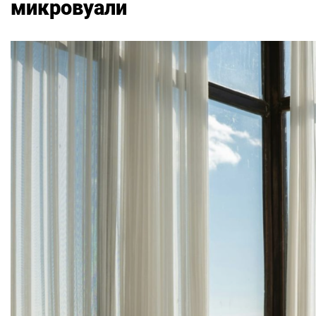
микровуали