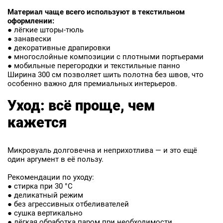
Материал чаще всего используют в текстильном
ФИО
оформлении:
● лёгкие шторы-тюль
Ваше имя
● занавески
● декоративные драпировки
● многослойные композиции с плотными портьерами
Телефон
● мобильные перегородки и текстильные панно
Ширина 300 см позволяет шить полотна без швов, что
Ваш телефон
особенно важно для премиальных интерьеров.
Уход: всё проще, чем
E-mail
кажется
Ваш e-mail
Микровуаль долговечна и неприхотлива — и это ещё
ОТПРАВИТЬ
один аргумент в её пользу.
Рекомендации по уходу:
● стирка при 30 °C
● деликатный режим
● без агрессивных отбеливателей
● сушка вертикально
● лёгкая обработка паром при необходимости