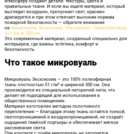
атмосферу создают детали: текстуры, цвета и
правильные ткани. И если вы ищете материал, который
выглядит воздушно, пропускает свет, красиво
драпируется и при этом отвечает высоким нормам
пожарной безопасности — обратите внимание
на
Микровуаль Эксклюзив, "Негорючая", Термотрансфер,
51 г/кв.м, 300 см.
Это современный материал, созданный специально для
интерьеров, где важны эстетика, комфорт и
безопасность.
Что такое микровуаль
Микровуаль Эксклюзив — это 100% полиэфирная
ткань плотностью 51 г/м² и шириной 300 см. Она
производится из специальной негорючей нити, что
делает её подходящей для использования в
общественных помещениях.
Материал изготовлен методом полотняного
переплетения — благодаря этому ткань остаётся тонкой,
светопроницаемой и воздухопроницаемой, не создаёт
ощущения тяжёлой портьеры и обеспечивает мягкое
рассеивание света.
При контакте с огнём микровуаль не загорается,