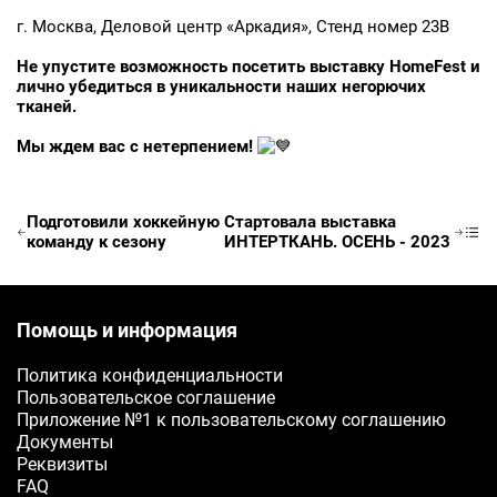
г. Москва, Деловой центр «Аркадия», Стенд номер 23B
Телефон
Не упустите возможность посетить выставку HomeFest и
Ваш телефон
лично убедиться в уникальности наших негорючих
тканей.
E-mail
Мы ждем вас с нетерпением!
Ваш e-mail
Подготовили хоккейную
Стартовала выставка
команду к сезону
ИНТЕРТКАНЬ. ОСЕНЬ - 2023
ОТПРАВИТЬ
Помощь и информация
Политика конфиденциальности
Пользовательское соглашение
Приложение №1 к пользовательскому соглашению
Документы
Реквизиты
FAQ