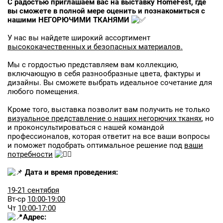
С радостью приглашаем вас на выставку HomeFest, где
вы сможете в полной мере оценить и познакомиться с
нашими НЕГОРЮЧИМИ ТКАНЯМИ
У нас вы найдете широкий ассортимент
высококачественных и безопасных материалов.
Мы с гордостью представляем вам коллекцию,
включающую в себя разнообразные цвета, фактуры и
дизайны. Вы сможете выбрать идеальное сочетание для
любого помещения.
Кроме того, выставка позволит вам получить не только
визуальное представление о наших негорючих тканях
, но
и проконсультироваться с нашей командой
профессионалов, которая ответит на все ваши вопросы
и поможет подобрать оптимальное решение под
ваши
потребности
Заявка на бесплатные образцы
Дата и время проведения:
19-21 сентября
ФИО
Вт-ср
10:00-19:00
Чт
10:00-17:00
Ваше имя
Адрес: