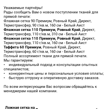
Уважаемые партнёры!
Рады сообщить Вам о новом поступлении тканей для
прямой печати:
Флажная сетка 90 Премиум, Ровный Край, Директ,
Термотрансфер, 90 г/кв.м, 160 см - Белый Аист
Флажная сетка 110 Премиум, Ровный Край
, Директ,
Термотрансфер, 110 г/кв.м, 310 см - Белый Аист
Флажная сетка 110 Премиум, Ровный Край
, Директ,
Термотрансфер, 110 г/кв.м, 160 см - Белый Аист
Таффета 60 Премиум
, Ровный Край, Директ,
Термотрансфер, 60 г/кв.м, 160 см - Белый Аист
Полный ассортимент ткани для прямой печати.
Мы гарантируем:
Заявка на бесплатные образцы
• индивидуальный подход и консультации опытных
специалистов;
• конкурентные цены и персональные условия оплаты;
ФИО
• быструю отгрузку и оперативную доставку заказов.
Ваше имя
По всем интересующим Вас вопросам обращайтесь к
менеджерам нашей компании.
Телефон
Ваш телефон
Ложная сетка на