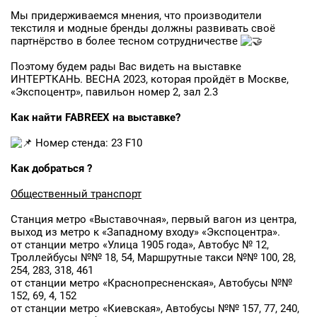
Мы придерживаемся мнения, что производители
текстиля и модные бренды должны развивать своё
партнёрство в более тесном сотрудничестве
Поэтому будем рады Вас видеть на выставке
И
НТЕРТКАНЬ. ВЕСНА 2023
,
которая пройдёт в Москве,
«Экспоцентр», павильон номер 2, зал 2.3
Как найти FABREEX на выставке?
Номер стенда: 23 F10
Как добраться ?
Общественный транспорт
Заявка на бесплатные образцы
Станция метро «Выставочная», первый вагон из центра,
выход из метро к «Западному входу» «Экспоцентра».
ФИО
от станции метро «Улица 1905 года», Автобус № 12,
Троллейбусы №№ 18, 54, Маршрутные такси №№ 100, 28,
Ваше имя
254, 283, 318, 461
от станции метро «Краснопресненская», Автобусы №№
152, 69, 4, 152
Телефон
от станции метро «Киевская», Автобусы №№ 157, 77, 240,