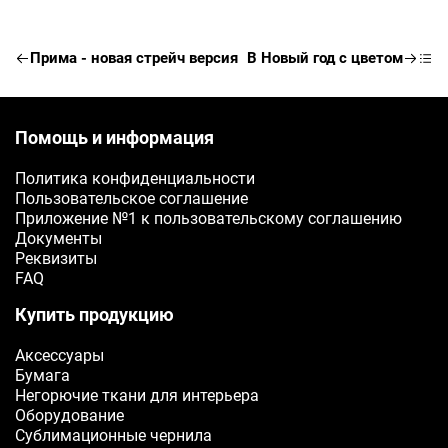
Прима - новая стрейч версия
В Новый год с цветом
Заявка на бесплатные о
Помощь и информация
ФИО
Ваше имя
Политика конфиденциальности
Пользовательское соглашение
Приложение №1 к пользовательскому соглашению
Телефон
Документы
Реквизиты
Ваш телефон
FAQ
Купить продукцию
E-mail
Аксессуары
Ваш e-mail
Бумага
Негорючие ткани для интерьера
Оборудование
ОТПРАВИТЬ
Сублимационные чернила