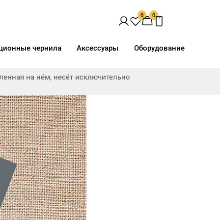
0
0
ционные чернила
Аксессуары
Оборудование
ав
Доп. свойства
Виды печати
вленная на нём, несёт исключительно
орючая"
Анод. серебро матовое
UV
eCool
Вискоза
Директ
Негорючая нить
Латекс
h
Полиэфир
Сольвент
ш
Тревира
Термотрансфер
отталкивающая
Хлопок
Эластан
слойное
льная посадка
рессия
ость
Space Light Эксклюзив,
Space Light Эксклюзив,
"Негорючая",
"Негорючая",
рючая нить
Термотрансфер, UV, 181 г/
Термотрансфер, UV, 181 г/
кв.м, 160 см
кв.м, 260 см