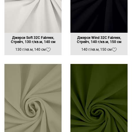
Красный FBE-010
Красный ягодный FBE-024
Красный насыщенный FBE-023
Коралловый неон FBE-004
Коралловый яркий FBE-028
Розовый FBE-014
Принт Брак
Джерси Soft 32C Fabreex,
Джерси Wind 32C Fabreex,
Стрейч, 130 г/кв.м, 140 см
Хаки Арса
Стрейч, 140 г/кв.м, 150 см
Хаки FBE-088
130 г/кв.м, 140 см
140 г/кв.м, 150 см
Принт
Песочный ИП Макарова А.С.
Розово-лиловый FBE-027
Синий FB-018
Бежевый FBP-004
Розовый Барби FBE-088
Черный FBE-021 Арса
Коралловый FBE-089
Олива 19-0511
Синий темный 19-4024
Розовый яркий
Маджента 17-2625
Суровое
Желтый 14-1064
Вишневый 5228