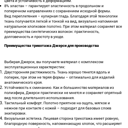
цвета и устойчивость к деформациям.
8% эластан – гарантирует эластичность в продольном и
поперечном направлениях с сохранением исходной формы.
Вид переплетения – кулирная гладь. Благодаря этой технологии
ткань получается легкой и тонкой на вид, визуально напоминая
натуральное хлопковое полотно. При этом материал сохраняет все
преимущества синтетических волокон: практичность,
долговечность и простоту в уходе.
Преимущества трикотажа Джерси для производства
Выбирая Джерси, вы получаете материал с комплексом
эксплуатационных характеристик:
Двусторонняя растяжимость. Ткань хорошо тянется вдоль и
поперек, при этом не теряя формы – оптимально для изделий
анатомического кроя.
Устойчивость к сминанию. Как и большинство материалов из
полиэфира, Джерси практически не мнется и сохраняет опрятный
вид после длительного использования.
Тактильный комфорт. Полотно приятное на ощупь, мягкое и
нежное при контакте с кожей – подходит для базовых слоев
экипировки.
Визуальная эстетика. Лицевая сторона трикотажа имеет ровную,
благородную поверхность, напоминающую хлопок, что расширяет