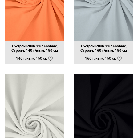
Глубокий розовый FBE-003
Песочный FBE-078
Кораллово-персиковый FBE-080
Лососевый FBE-035
Оранжево-персиковый FBE-033
Абрикосовый FBE-034
Персиковый FBE-030
Персиковый светлый FBE-029
Джерси Rush 32C Fabreex,
Джерси Rush 32C Fabreex,
Бисквитный FBE-031
Стрейч, 140 г/кв.м, 150 см
Стрейч, 160 г/кв.м, 150 см
Белый FBE-002
140 г/кв.м, 150 см
160 г/кв.м, 150 см
Винно-красный FBE-060
Хаки FBE-047
Лесной зеленый FBE-044
Зеленый темный FBE-087
Милитари темный FBE-046
Милитари FBE-045
Коричневый темный FBE-067
Коричневый холодный FBE-066
Коричневый глиняный FBE-065
Коричневый теплый FBE-063
Коричневый бледный FBE-064
Белый FBЕ-001
Бургундский FBE-025
Бордовый FBE-079
Амарантово-пурпурный FBE-075