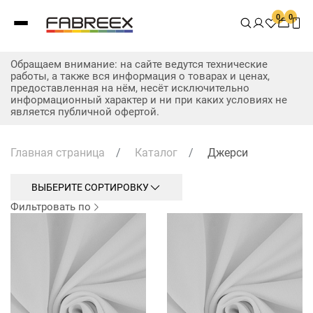
0
0
Обращаем внимание: на сайте ведутся технические
работы, а также вся информация о товарах и ценах,
предоставленная на нём, несёт исключительно
информационный характер и ни при каких условиях не
является публичной офертой.
Главная страница
/
Каталог
/
Джерси
ВЫБЕРИТЕ СОРТИРОВКУ
Фильтровать по
Голубой FBE-017
Синий насыщенный FBE-052
140
Синий кобальт темный FBE-072
165
90
Синий глубокий FBE-054
150
180
Нижнее белье
Синий кобальт FBE-081
160
210
Бесшовное белье
Полиэфир