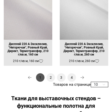
ФИО
Ваше имя
Телефон
Ваш телефон
Дисплей 220 А Эксклюзив,
Дисплей 220 А Эксклюзив,
"Негорючая", Ровный Край,
"Негорючая", Ровный Край,
Директ, Термотрансфер, 210
Директ, Термотрансфер, 210
E-mail
г/кв.м, 160 см
г/кв.м, 260 см
210 г/кв.м, 160 см
210 г/кв.м, 260 см
Ваш e-mail
1
2
3
4
ОТПРАВИТЬ
Товаров на странице
10
Ткани для выставочных стендов –
функциональные полотна для