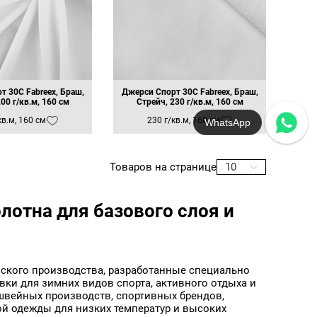
ирине
яжимость: 70% по длине, 120%
ирине
жимость: 70% по длине, 90% по
не
тания
яжимость: 80% по длине, 100%
ирине
яжимость: 80% по длине, 110%
т 30C Fabreex, Браш,
Джерси Спорт 30C Fabreex, Браш,
Аксессуары Профиль-
Аксессуары Уголок панель
ирине
00 г/кв.м, 160 см
Стрейч, 230 г/кв.м, 160 см
импост анодированный для
усилитель
жимость: 80% по длине, 90% по
ранов
Профиля 45 мм, 6 м
кв.м, 160 см
230 г/кв.м, 160 см
MAX
не
Премиум
яжимость: 90% по длине, 110%
ирине
ый Край
Товаров на странице
10
онепроницаемая
анение формы
йч
лотна для базового слоя и
формы
урток
ского производства, разработанные специально
ки для зимних видов спорта, активного отдыха и
швейных производств, спортивных брендов,
й одежды для низких температур и высоких