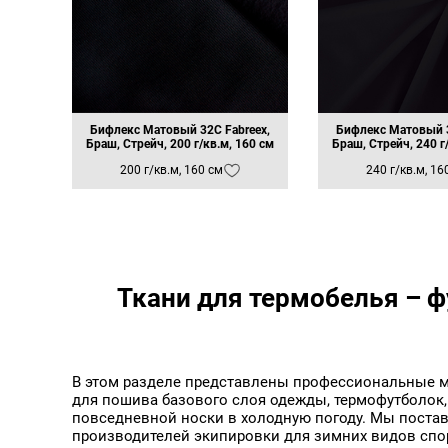
Бледно-розовый FBE-0
Бордовый
Бордовый 19-1535
Бордовый 19-1940
Бордовый FB-011
Бордовый FBE-079
Бургундский FB-025
Бургундский FBE-025
Бифлекс Матовый 32C Fabreex,
Бифлекс Матовый 3
Аксессуары Замок для
Весенний зеленый FBE-
Браш, Стрейч, 200 г/кв.м, 160 см
Браш, Стрейч, 240 г
импоста Премиум
Винно-красный FBE-06
200 г/кв.м, 160 см
240 г/кв.м, 16
Винный FB-061
Винный FBE-059
Винный FBE-061
Вишневый 5228
Глубокий розовый FBE-
Голубая Лазурь 15-482
Голубой
Ткани для термобелья – ф
Голубой FB-017
Голубой FB-085
Голубой FBE-017
Голубой FBE-085
Голубой Филин
В этом разделе представлены профессиональные м
Голубой темный FBE-04
для пошива базового слоя одежды, термофутболок,
Горчичный FBE-008
повседневной носки в холодную погоду. Мы постав
Графитовый
производителей экипировки для зимних видов спо