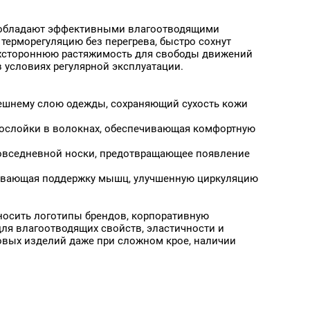
Атлас Премиум,
Бархат Премиум,
Термотрансфер, 141 г/кв.м,
"Негорючая",
160 см
Термотрансфер, 355 г/кв.м,
сти
лы обладают эффективными влагоотводящими
140 см
терморегуляцию без перегрева, быстро сохнут
ырехстороннюю растяжимость для свободы движений
 условиях регулярной эксплуатации.
нешнему слою одежды, сохраняющий сухость кожи
прослойки в волокнах, обеспечивающая комфортную
 повседневной носки, предотвращающее появление
чивающая поддержку мышц, улучшенную циркуляцию
аносить логотипы брендов, корпоративную
Бархат Эксклюзив,
Батист Эксклюзив,
ля влагоотводящих свойств, эластичности и
"Негорючая",
"Негорючая",
рти)
товых изделий даже при сложном крое, наличии
Термотрансфер, 500 г/кв.м,
Термотрансфер, 70 г/кв.м,
140 см
300 см