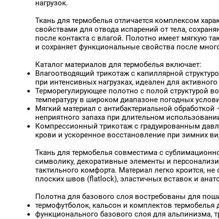
Графитовый FB-070
нагрузок.
Атлас на сетке Премиум,
Графитовый FBE-070
Ровный Край,
Термотрансфер, 150 г/кв.м,
Дымчато-серый FB-069
Ткань для термобелья отличается комплексом хар
160 см
Дымчато-серый FBE-0
свойствами для отвода испарений от тела, сохраня
Желтая Канарейка
после контакта с влагой. Полотно имеет мягкую т
Желто-зеленый FBE-01
и сохраняет функциональные свойства после много
Желтый 14-1064
Желтый FB-008
Каталог материалов для термобелья включает:
Желтый Цыпленок
Влагоотводящий трикотаж с капиллярной структуро
Желтый насыщенный F
при интенсивных нагрузках, идеален для активного
Желтый насыщенный F
Терморегулирующее полотно с полой структурой во
Желтый яркий FB-006
температуру в широком диапазоне погодных услови
Зеленое Яблоко
Мягкий материал с антибактериальной обработкой
Зеленый
неприятного запаха при длительном использовании
Зеленый 18-5425 TPG
Компрессионный трикотаж с градуированным давл
Зеленый FB-014
крови и ускоренное восстановление при зимних вид
Зеленый Колибри
Зеленый лайм FBE-077
Ткань для термобелья совместима с сублимационно
Бархат Хлопок Эксклюзив,
Зеленый луг FBE-026
символику, декоративные элементы и персонализи
"Негорючая", 450 г/кв.м, 140
Зеленый насыщенный 
тактильного комфорта. Материал легко кроится, не
см
Зеленый темный FB-01
плоских швов (flatlock), эластичных вставок и ана
Зеленый темный FB-08
Зеленый темный FBE-0
Полотна для базового слоя востребованы для пош
Зелёный FBE-003 Фитн
термофутболок, кальсон и комплектов термобелья д
Зелёный Какаду FBE-0
функционального базового слоя для альпинизма, тр