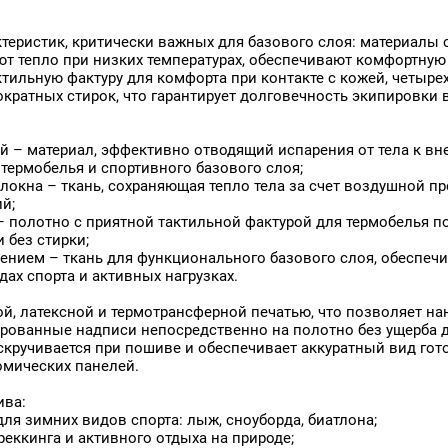
450
Подушки
Атлас Премиум
Атлас Премиум
Термотрансфер, 120 г/кв.м,
500
Термотрансфер, 131 г/кв.м,
Поло
158 см
160 см
3571
Постельные принадлежно
актеристик, критически важных для базового слоя: материа
69
Пошив одежды
ют тепло при низких температурах, обеспечивают комфортную 
Промо-стенды
актильную фактуру для комфорта при контакте с кожей, чет
1
Промоодежда
кратных стирок, что гарантирует долговечность экипировки в
Рамочные конструкции
Рашгарды
Реклама
й – материал, эффективно отводящий испарения от тела к в
B-007
Рулонные шторы
 термобелья и спортивного базового слоя;
BE-018
Рюкзаки
локна – ткань, сохраняющая тепло тела за счет воздушной 
Световые конструкции
й;
Свитшоты
 – полотно с приятной тактильной фактурой для термобелья
Спортивная одежда
 без стирки;
Спортивная форма
ением – ткань для функционального базового слоя, обеспе
Спортивные брюки
ах спорта и активных нагрузках.
Спортивные костюмы
Спортивные куртки
й, латексной и термотрансферной печатью, что позволяет н
Бархат Эксклюзив,
Бархат Эксклюзив,
Стартовые номера
рованные надписи непосредственно на полотно без ущерба д
"Негорючая",
"Негорючая",
18-0130
Столовый текстиль (скате
 скручивается при пошиве и обеспечивает аккуратный вид го
Термотрансфер, 325 г/кв.м,
Термотрансфер, 395 г/кв.м,
5
Сувенирная продукция
138 см
140 см
томических панелей.
7
Сумки
87
Сценические костюмы
ива:
есс
Театральные костюмы
ля зимних видов спорта: лыж, сноуборда, биатлона;
91
Тенты для летних кафе
еккинга и активного отдыха на природе;