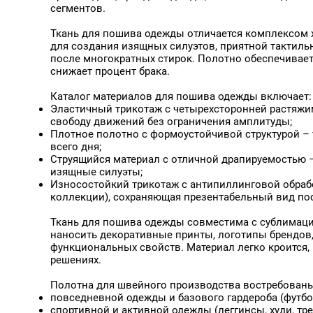
Бледно-розовый FBE-0
сегментов.
Бордовый
Бордовый 19-1535
Ткань для пошива одежды отличается комплексом 
Бордовый 19-1940
для создания изящных силуэтов, приятной тактиль
Бордовый FB-011
после многократных стирок. Полотно обеспечивает 
Бордовый FBE-079
снижает процент брака.
Бургундский FB-025
Бургундский FBE-025
Каталог материалов для пошива одежды включает:
Аксессуары Замок для
Весенний зеленый FBE-
импоста Премиум
Эластичный трикотаж с четырехсторонней растяжи
Винно-красный FBE-06
свободу движений без ограничения амплитуды;
Винный FB-061
Плотное полотно с формоустойчивой структурой – 
Винный FBE-059
всего дня;
Винный FBE-061
Струящийся материал с отличной драпируемостью –
Вишневый 5228
изящные силуэты;
Глубокий розовый FBE-
Износостойкий трикотаж с антипиллинговой обрабо
Голубая Лазурь 15-482
коллекции), сохраняющая презентабельный вид по
Голубой
Голубой FB-017
Ткань для пошива одежды совместима с сублимацио
Голубой FB-085
наносить декоративные принты, логотипы брендов
Голубой FBE-017
функциональных свойств. Материал легко кроится,
Голубой FBE-085
решениях.
Голубой Филин
Голубой темный FBE-04
Полотна для швейного производства востребованы
Горчичный FBE-008
повседневной одежды и базового гардероба (футбол
Графитовый
спортивной и активной одежды (леггинсы, худи, т