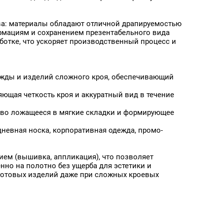
ирине
яжимость: 70% по длине, 120%
ирине
ва: материалы обладают отличной драпируемостью
жимость: 70% по длине, 90% по
ормациям и сохранением презентабельного вида
не
ботке, что ускоряет производственный процесс и
тания
яжимость: 80% по длине, 100%
ирине
яжимость: 80% по длине, 110%
Аксессуары Профиль-
Аксессуары Уголок панель
ирине
импост анодированный для
усилитель
ежды и изделий сложного кроя, обеспечивающий
жимость: 80% по длине, 90% по
ранов
Профиля 45 мм, 6 м
не
Премиум
ющая четкость кроя и аккуратный вид в течение
яжимость: 90% по длине, 110%
ирине
сиво ложащееся в мягкие складки и формирующее
ый Край
онепроницаемая
невная носка, корпоративная одежда, промо-
анение формы
йч
ем (вышивка, аппликация), что позволяет
но на полотно без ущерба для эстетики и
 готовых изделий даже при сложных кроевых
формы
урток