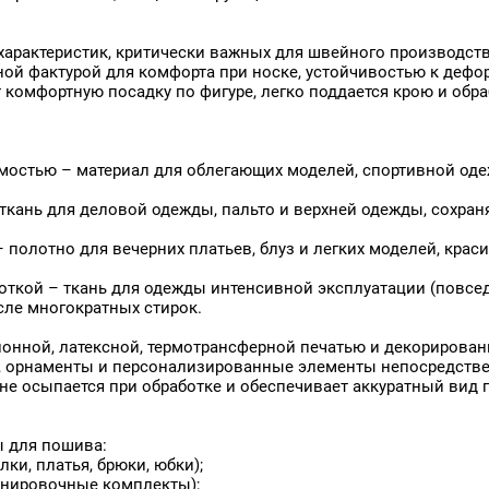
15
181
Мужская одежда
по ш
185
Накидки
Раст
190
Наружная реклама
E-mail
по ш
характеристик, критически важных для швейного производст
200
Нижнее белье
Растя
ной фактурой для комфорта при носке, устойчивостью к деф
210
Обивка мебели
шири
Ваш e-mail
комфортную посадку по фигуре, легко поддается крою и обра
220
Одежда для фигурного ка
Раст
230
Одежда для фитнеса
по ш
235
Олимпийка
Раст
Аксессуары Пластины для
Аксессуары Профиль для
ОТПРАВИТЬ
по ш
042
240
Оформление гостиниц
Лайтбоксов ПВХ Фабрикс К
натяжения текстиля ALU
мостью – материал для облегающих моделей, спортивной од
Растя
0
245
Оформление кафе и ресто
Стандарт, 1,4 см, 200 м
PRO 22 мм, 3,05 м Премиум
шири
250
Оформление сцены
ткань для деловой одежды, пальто и верхней одежды, сохраня
Раст
260
Оформление театров
по ш
261
Панно, картины
 полотно для вечерних платьев, блуз и легких моделей, кра
Ровн
270
Перетяжки
Свет
003
280
Пижамы
ткой – ткань для одежды интенсивной эксплуатации (повсед
Сохр
5
300
Платки
сле многократных стирок.
Стре
310
Платья
320
Плед и покрывало
нной, латексной, термотрансферной печатью и декорировани
325
Повседневная одежда
, орнаменты и персонализированные элементы непосредствен
330
Подвяз
 не осыпается при обработке и обеспечивает аккуратный вид
350
Подвяз для спортивной 
355
Подвяз для толстовок и к
9
360
Подвяз для футболок
 для пошива:
395
Подклад
ки, платья, брюки, юбки);
400
Подкладочные ткани
ренировочные комплекты);