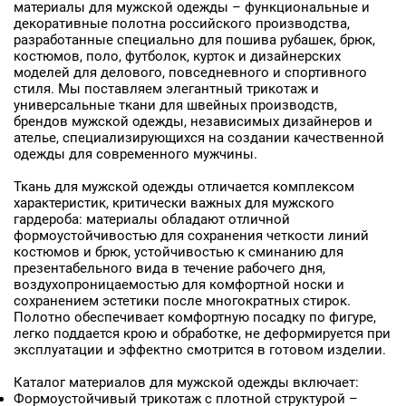
материалы для мужской одежды – функциональные и
декоративные полотна российского производства,
разработанные специально для пошива рубашек, брюк,
костюмов, поло, футболок, курток и дизайнерских
моделей для делового, повседневного и спортивного
стиля. Мы поставляем элегантный трикотаж и
универсальные ткани для швейных производств,
брендов мужской одежды, независимых дизайнеров и
ателье, специализирующихся на создании качественной
одежды для современного мужчины.
Ткань для мужской одежды отличается комплексом
характеристик, критически важных для мужского
гардероба: материалы обладают отличной
формоустойчивостью для сохранения четкости линий
костюмов и брюк, устойчивостью к сминанию для
презентабельного вида в течение рабочего дня,
воздухопроницаемостью для комфортной носки и
сохранением эстетики после многократных стирок.
Полотно обеспечивает комфортную посадку по фигуре,
легко поддается крою и обработке, не деформируется при
эксплуатации и эффектно смотрится в готовом изделии.
Каталог материалов для мужской одежды включает:
Заявка на бесплатные образцы
Формоустойчивый трикотаж с плотной структурой –