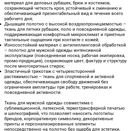
материал для деловых рубашек, брюк и костюмов,
сохраняющий четкость кроя, устойчивый к сминанию и
ФИО
обеспечивающий презентабельный вид в течение всего
рабочего дня;
Ваше имя
Дышащее полотно с высокой воздухопроницаемостью –
ткань для летних рубашек, поло и повседневной одежды,
поддерживающая комфортный микроклимат и приятные
Телефон
тактильные ощущения при контакте с кожей;
Износостойкий материал с антипиллинговой обработкой
Ваш телефон
– полотно для мужской одежды интенсивной
эксплуатации (повседневная носка, рабочая экипировка,
промо-продукция), сохраняющее цвет, фактуру и структуру
E-mail
после многократных стирок;
Эластичный трикотаж с четырехсторонней
Ваш e-mail
растяжимостью – ткань для спортивной и активной
одежды, обеспечивающая свободу движений без
ограничения амплитуды при работе, тренировках и
повседневной активности.
ОТПРАВИТЬ
Ткань для мужской одежды совместима с
сублимационной, латексной, термотрансферной печатью
и шелкографией, что позволяет наносить логотипы
брендов, корпоративную символику, декоративные
принты и персонализированные элементы
непосредственно на полотно без ущерба для эстетики,