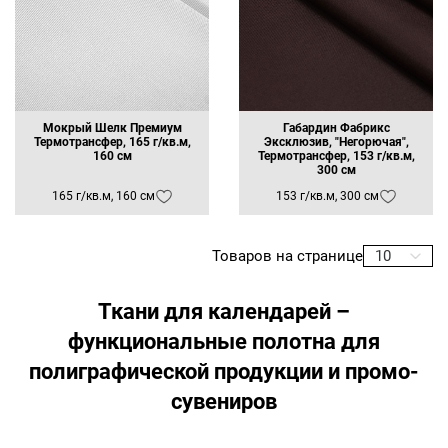
Мокрый Шелк Премиум
Габардин Фабрикс
Термотрансфер, 165 г/кв.м,
Эксклюзив, "Негорючая",
160 см
Термотрансфер, 153 г/кв.м,
300 см
165 г/кв.м, 160 см
153 г/кв.м, 300 см
Заявка на бесплатные образцы
Товаров на странице
10
ФИО
Ткани для календарей –
Ваше имя
функциональные полотна для
полиграфической продукции и промо-
Телефон
сувениров
Ваш телефон