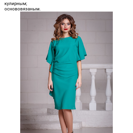
кулирным;
Заявка на бесплатные образцы
основовязаным.
ФИО
Ваше имя
Телефон
Ваш телефон
E-mail
Ваш e-mail
ОТПРАВИТЬ