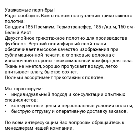
Уважаемые партнёры!
Рады сообщить Вам о новом поступлении трикотажного
полотна:
Сандвич 185 Премиум, Термотрансфер, 185 г/кв.м, 160 см -
Белый Аист
Двухслойное трикотажное полотно для производства
футболок. Верхний полиэфирный слой ткани
обеспечивает высокое качество изображения при
сублимационной печати, а хлопковые волокна с
изнаночной стороны - максимальный комфорт для тела.
Ткань не мнется, хорошо пропускает воздух, легко
впитывает влагу, быстро сохнет.
Заявка на бесплатные образцы
Полный ассортимент трикотажных полотен.
Мы гарантируем:
ФИО
• индивидуальный подход и консультации опытных
специалистов;
Ваше имя
• конкурентные цены и персональные условия оплаты;
• быструю отгрузку и оперативную доставку заказов.
Телефон
По всем интересующим Вас вопросам обращайтесь к
менеджерам нашей компании.
Ваш телефон