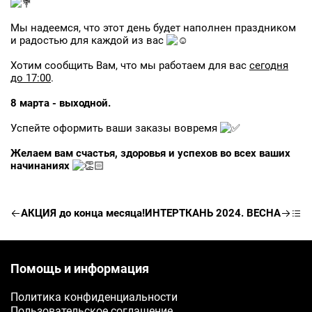
Мы надеемся, что этот день будет наполнен праздником
и радостью для каждой из вас
Хотим сообщить Вам, что мы работаем для вас
сегодня
до 17:00
.
Заявка на бесплатные образцы
8 марта - выходной.
ФИО
Успейте оформить ваши заказы вовремя
Желаем вам счастья, здоровья и успехов во всех ваших
Ваше имя
начинаниях
Телефон
АКЦИЯ до конца месяца!
ИНТЕРТКАНЬ 2024. ВЕСНА
Ваш телефон
E-mail
Помощь и информация
Ваш e-mail
Политика конфиденциальности
Пользовательское соглашение