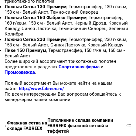
трикотажного полотна:
Ложная Сетка 130 Премиум
, Термотрансфер, 130 г/кв.м,
158 см - Белый Аист, Темно-синий Скворец
Ложная Сетка 160 Фабрикс Премиум
, Термотрансфер,
160 г/кв.м, 158 см - Белый Аист, Черный Дрозд, Красный
Какаду, Синяя Ласточка, Темно-синий Скворец, Зеленый
Колибри
Ложная Сетка 230 Премиум
, Термотрансфер, 230 г/кв.м,
158 см - Белый Аист, Синяя Ласточка, Красный Какаду
Пике 150 Премиум
, Термотрансфер, 150 г/кв.м, 160 см -
Белый Аист
Заявка на бесплатные образцы
Более широкий ассортимент трикотажных полотен
представлен в разделах
Спортивная форма
и
Промоодежда
.
ФИО
Полный ассортимент Вы можете найти на нашем
Ваше имя
сайте:
http://www.fabreex.ru/
По всем интересующим Вас вопросам обращайтесь к
менеджерам нашей компании.
Телефон
Ваш телефон
Пополнение склада компании
Флажная сетка на
FABREEX флажной сеткой и
складе FABREEX
E-mail
таффетой