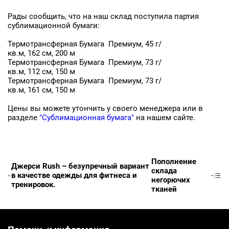
Рады сообщить, что на наш склад поступила партия
сублимационной бумаги:
Термотрансферная Бумага Премиум, 45 г/
кв.м, 162 см, 200 м
Термотрансферная Бумага Премиум, 73 г/
кв.м, 112 см, 150 м
Термотрансферная Бумага Премиум, 73 г/
Заявка на бесплатные образцы
кв.м, 161 см, 150 м
Цены вы можете утончить у своего менеджера или в
ФИО
разделе
"Сублимационная бумага"
на нашем сайте.
Ваше имя
Телефон
Пополнение
Джерси Rush – безупречный вариант
склада
в качестве одежды для фитнеса и
Ваш телефон
негорючих
тренировок.
тканей
E-mail
Ваш e-mail