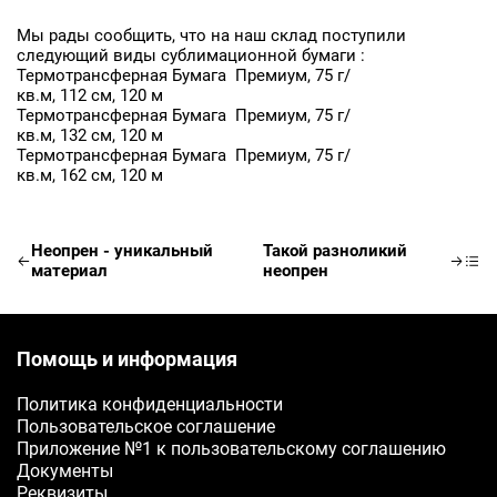
Мы рады сообщить, что на наш склад поступили
следующий виды сублимационной бумаги :
Термотрансферная Бумага Премиум, 75 г/
кв.м, 112 см, 120 м
Термотрансферная Бумага Премиум, 75 г/
кв.м, 132 см, 120 м
Заявка на бесплатные образцы
Термотрансферная Бумага Премиум, 75 г/
кв.м, 162 см, 120 м
ФИО
Ваше имя
Неопрен - уникальный
Такой разноликий
материал
неопрен
Телефон
Ваш телефон
Помощь и информация
Политика конфиденциальности
E-mail
Пользовательское соглашение
Приложение №1 к пользовательскому соглашению
Ваш e-mail
Документы
Реквизиты