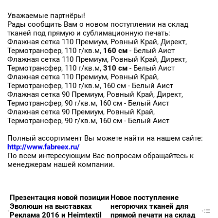
Уважаемые партнёры!
Рады сообщить Вам о новом поступлении на склад
тканей под прямую и сублимационную печать:
Флажная сетка 110 Премиум, Ровный Край, Директ,
Термотрансфер, 110 г/кв.м,
160 см
- Белый Аист
Флажная сетка 110 Премиум, Ровный Край, Директ,
Термотрансфер, 110 г/кв.м,
310 см
- Белый Аист
Флажная сетка 110 Премиум, Ровный Край,
Термотрансфер, 110 г/кв.м, 160 см - Белый Аист
Флажная сетка 90 Премиум, Ровный Край, Директ,
Заявка на бесплатные образцы
Термотрансфер, 90 г/кв.м, 160 см - Белый Аист
Флажная сетка 90 Премиум, Ровный Край,
Термотрансфер, 90 г/кв.м, 160 см - Белый Аист
ФИО
Полный ассортимент Вы можете найти на нашем сайте:
Ваше имя
http://www.fabreex.ru/
По всем интересующим Вас вопросам обращайтесь к
менеджерам нашей компании.
Телефон
Ваш телефон
Презентация новой позиции
Новое поступление
Эволюшн на выставках
негорючих тканей для
E-mail
Реклама 2016 и Heimtextil
прямой печати на склад