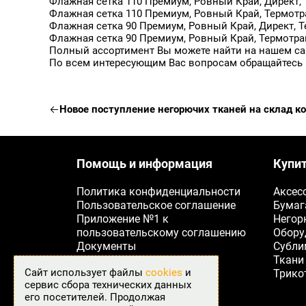
Ткани для печати
Флажная сетка 110 Премиум, Ровный Край, Директ, Т
Авокадо 18-0108
165
Флажная сетка 110 Премиум, Ровный Край, Термотра
Аквамариновый FBE-0
168
Трикотаж
Флажная сетка 90 Премиум, Ровный Край, Директ, Те
Амарантово-пурпурный
170
Флажная сетка 90 Премиум, Ровный Край, Термотранс
Апельсиновый 16-1358
175
Полный ассортимент Вы можете найти на нашем са
Баклажановый FBE-06
183
Акции
По всем интересующим Вас вопросам обращайтесь
Бежевый
185
Анонс
Бежевый FBP-004
260
Белый
295
О компании
Новое поступление негорючих тканей на склад 
Белый FB-001
300
Белый FB-002
310
Новости
Белый FBE-002
312
Белый FBP-003
320
Карты цветов
Белый FBЕ-001
914
Помощь и информация
Купи
Белый Аист
Контакты
Белый яркий
Space Light Эксклюзив,
Политика конфиденциальности
Аксес
"Негорючая",
Бирюзовый
Термотрансфер, UV, 181 г/
Пользовательское соглашение
Бумаг
Бирюзовый 17-4735
+7 (495) 105-90-15
кв.м, 320 см
Приложение №1 к
Негор
Бирюзовый 17-5126
пользовательскому соглашению
Обору
Бирюзовый FB-016
Подпишитесь и получайте
Бирюзовый пастельный
Документы
Субли
свежие новости первыми
Бирюзовый светлый FB
Реквизиты
Ткани
Бирюзовый яркий FBE-
Сайт использует файлы
cookies
и
FAQ
Трико
Бисквитный FBE-031
сервис сбора технических данных
Бледно-розовый FB-01
его посетителей. Продолжая