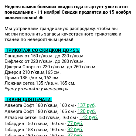
Неделя самых больших скидок года стартует уже в этот
понедельник - 11 ноября! Скидки продлятся до 15 ноября
включительно! 🔥
Мы устраиваем грандиозную распродажу, чтобы вы
могли пополнить запасы качественного трикотажа и
тканей по невероятным ценам!
ТРИКОТАЖ СО СКИДКОЙ ДО 45%
Сандвич от 150 г/кв.м. до 230 г/кв.м.
Бифлекс от 220 г/кв.м. до 280 г/кв.м.
Джерси Спорт от 230 г/кв.м. до 260 г/кв.м.
Джерси 210 г/кв.м,165 см.
Прима 135 г/кв.м, 162 см.
Ложная сетка 135 г/кв.м, 165 см.
*цену уточняйте у менеджера
ТКАНИ ДЛЯ ПЕЧАТИ
137 руб,
Адверта Софт 180 г/кв.м, 160 см -
120 руб.
Адверта Софт 180 г/кв.м, 165 см -
142 руб.
Атлас на сетке 150 г/кв.м, 160 см -
77 руб.
Габардин 150 г/кв.м, 160 см -
92 руб.
Габардин 153 г/кв.м, 160 см -
87 руб.
Габардин 180 г/кв.м, 150 см -