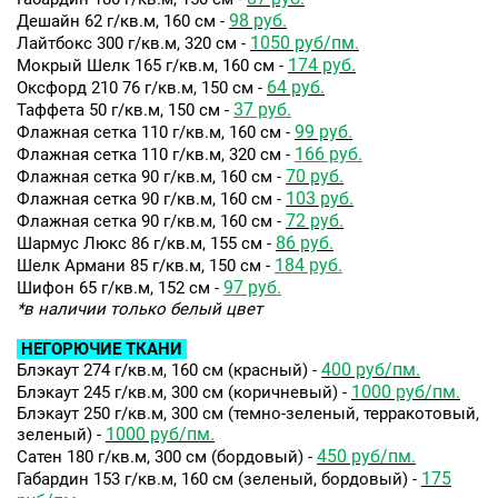
98 руб.
Дешайн 62 г/кв.м, 160 см -
1050 руб/пм.
Лайтбокс 300 г/кв.м, 320 см -
174 руб.
Мокрый Шелк 165 г/кв.м, 160 см -
64 руб.
Оксфорд 210 76 г/кв.м, 150 см -
Заявка на бесплатные образцы
37 руб.
Таффета 50 г/кв.м, 150 см -
99 руб.
Флажная сетка 110 г/кв.м, 160 см -
166 руб.
Флажная сетка 110 г/кв.м, 320 см -
ФИО
70 руб.
Флажная сетка 90 г/кв.м, 160 см -
103 руб.
Флажная сетка 90 г/кв.м, 160 см -
Ваше имя
72 руб.
Флажная сетка 90 г/кв.м, 160 см -
86 руб.
Шармус Люкс 86 г/кв.м, 155 см -
Телефон
184 руб.
Шелк Армани 85 г/кв.м, 150 см -
97 руб.
Шифон 65 г/кв.м, 152 см -
Ваш телефон
*в наличии только белый цвет
НЕГОРЮЧИЕ ТКАНИ
E-mail
400 руб/пм.
Блэкаут 274 г/кв.м, 160 см (красный) -
1000 руб/пм.
Блэкаут 245 г/кв.м, 300 см (коричневый) -
Ваш e-mail
Блэкаут 250 г/кв.м, 300 см (темно-зеленый, терракотовый,
1000 руб/пм.
зеленый) -
450 руб/пм.
Сатен 180 г/кв.м, 300 см (бордовый) -
ОТПРАВИТЬ
175
Габардин 153 г/кв.м, 160 см (зеленый, бордовый) -