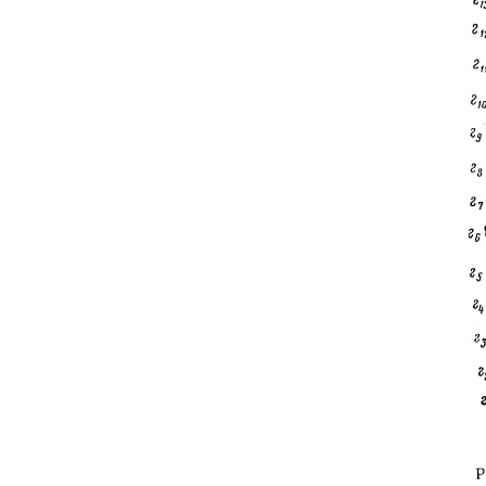
Бледно-розовый FBE-0
Бордовый
Бордовый 19-1535
Бордовый 19-1940
Бордовый FB-011
Бордовый FBE-079
Бургундский FB-025
Бургундский FBE-025
Аксессуары Замок для
Весенний зеленый FBE-
импоста Премиум
Винно-красный FBE-06
Винный FB-061
Винный FBE-059
Винный FBE-061
Вишневый 5228
Глубокий розовый FBE-
Голубая Лазурь 15-482
Голубой
Голубой FB-017
Голубой FB-085
Голубой FBE-017
Голубой FBE-085
Голубой Филин
Голубой темный FBE-04
Горчичный FBE-008
Графитовый