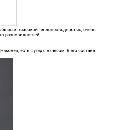
 обладает высокой теплопроводностью, очень
ко разновидностей:
аконец, есть футер с начесом. В его составе
Бифлекс Матовый 32C
Бифлекс Матовый 32C
Fabreex, Стрейч, 220 г/кв.м,
Fabreex, Стрейч, 220 г/кв.м,
155 см
160 см