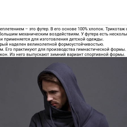
0
товый
плетением – это футер. В его основе 100% хлопок. Трикотаж
к большим механическим воздействиям. У футера есть несколь
и применяется для изготовления детской одежды.
оторый наделен великолепной формоустойчивостью.
ом. Его практикуют для производства гимнастической формы. Н
окон. Из него выпускают зимний вариант спортивной формы.
Бифлекс Матовый 32C
Бифлекс Матовый 32C
Fabreex, Браш, Стрейч, 240
Fabreex, Стрейч, 180 г/кв.м,
г/кв.м, 160 см
160 см
FBE-033
й FBE-009
003 Алоян
05
005