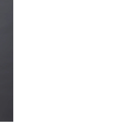
Бифлекс Матовый 32C
Бифлекс Матовый 32C
Fabreex, Стрейч, 280 г/кв.м,
Fabreex, Стрейч, 280 г/кв.м,
155 см
160 см
Блэкаут Премиум,
Блэкаут Стандарт,
Светонепроницаемая,
Светонепроницаемая,
Термотрансфер, 240 г/кв.м,
Термотрансфер, 250 г/кв.м,
160 см
160 см