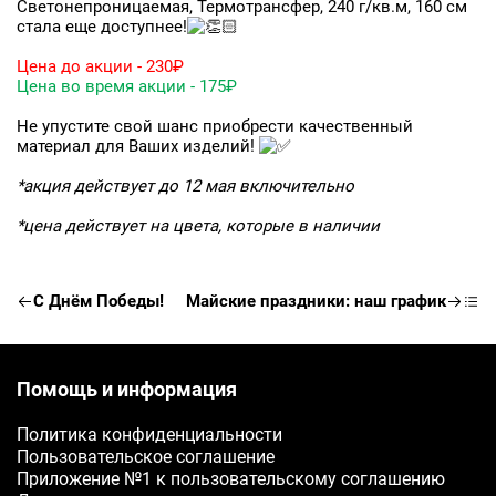
Светонепроницаемая, Термотрансфер, 240 г/кв.м, 160 см
стала еще доступнее!
Цена до акции - 230₽
Цена во время акции - 175₽
Заявка на бесплатные образцы
Не упустите свой шанс приобрести качественный
материал для Ваших изделий!
ФИО
*акция действует до 12 мая включительно
*цена действует на цвета, которые в наличии
Ваше имя
Телефон
С Днём Победы!
Майские праздники: наш график
Ваш телефон
E-mail
Помощь и информация
Ваш e-mail
Политика конфиденциальности
Пользовательское соглашение
Приложение №1 к пользовательскому соглашению
ОТПРАВИТЬ