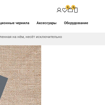
0
0
ционные чернила
Аксессуары
Оборудование
ав
Доп. свойства
Виды печати
вленная на нём, несёт исключительно
орючая"
Анод. серебро матовое
UV
eCool
Вискоза
Директ
Негорючая нить
Латекс
h
Полиэфир
Сольвент
ш
Тревира
Термотрансфер
отталкивающая
Хлопок
Эластан
слойное
льная посадка
рессия
ость
Space Light Эксклюзив,
Space Light Эксклюзив,
"Негорючая",
"Негорючая",
рючая нить
Термотрансфер, UV, 181 г/
Термотрансфер, UV, 181 г/
кв.м, 160 см
кв.м, 260 см